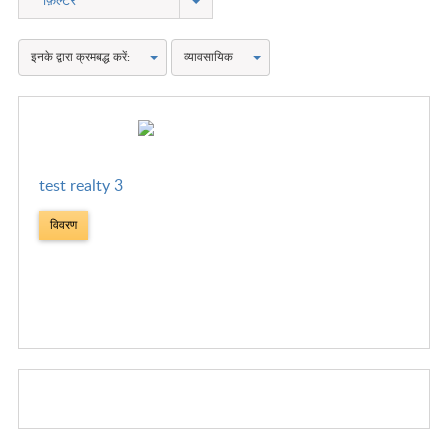
फ़िल्टर
Toggle Dropdown
Toggle Dropdown
इनके द्वारा क्रमबद्ध करें:
व्यावसायिक
test realty 3
विवरण